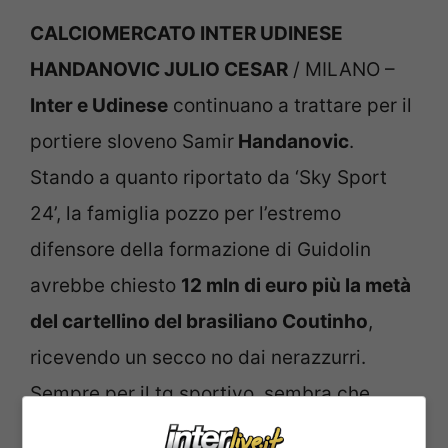
CALCIOMERCATO INTER UDINESE
HANDANOVIC JULIO CESAR
/ MILANO –
Inter e Udinese
continuano a trattare per il
portiere sloveno Samir
Handanovic
.
Stando a quanto riportato da ‘Sky Sport
24’, la famiglia pozzo per l’estremo
difensore della formazione di Guidolin
avrebbe chiesto
12 mln di euro più la metà
del cartellino del brasiliano Coutinho
,
ricevendo un secco no dai nerazzurri.
Sempre per il tg sportivo, sembra che,
nonostante la trattativa tra i due club si