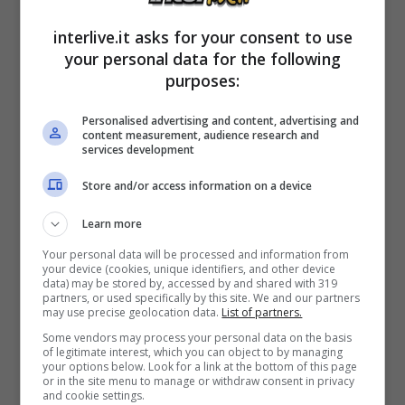
abbastanza avanzata, il tecnico dei
interlive.it asks for your consent to use
lombardi, Andrea
Stramaccioni
,
voglia
your personal data for the following
purposes:
trattenere Julio Cesar
, messo tra la lista
dei partenti a causa del suo alto ingaggio.
Personalised advertising and content, advertising and
content measurement, audience research and
services development
L.P
Store and/or access information on a device
Learn more
Your personal data will be processed and information from
your device (cookies, unique identifiers, and other device
data) may be stored by, accessed by and shared with 319
partners, or used specifically by this site. We and our partners
may use precise geolocation data.
List of partners.
Some vendors may process your personal data on the basis
of legitimate interest, which you can object to by managing
your options below. Look for a link at the bottom of this page
or in the site menu to manage or withdraw consent in privacy
and cookie settings.