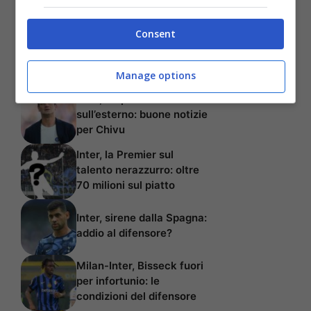
Consent
Articoli recenti
Manage options
Inter, sorpresa
sull’esterno: buone notizie
per Chivu
Inter, la Premier sul
talento nerazzurro: oltre
70 milioni sul piatto
Inter, sirene dalla Spagna:
addio al difensore?
Milan-Inter, Bisseck fuori
per infortunio: le
condizioni del difensore