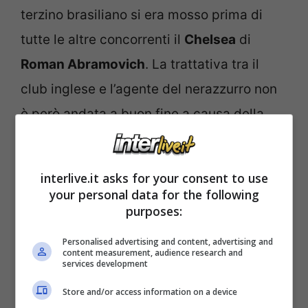
terzino brasiliano si era mosso prima di
tutte le altre concorrenti il
Chelsea
di
Roman Abramovich
. La trattativa tra il
club inglese e l’agente del nerazzurro non
è però andata a buon fine a causa della
lunghezza del contratto. In scia il
Real
Madrid
: le ‘merengues’ sembrano aver
interlive.it asks for your consent to use
abbandonato l’idea di vestire di bianco
your personal data for the following
purposes:
Maicon
per ‘scelta tecnica’. Stando a
quanto afferma Sport Mediaset ora sul
Personalised advertising and content, advertising and
content measurement, audience research and
terzino carioca ci sarebbe solo l’
Anzhi
. Il
services development
club russo non riscuote il massimo delle
Store and/or access information on a device