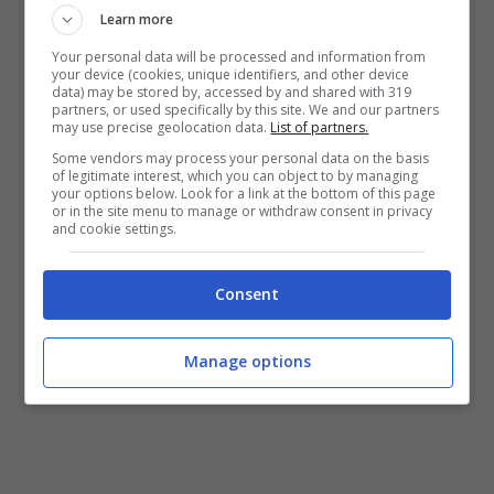
simpatie di Maicon ma in questo momento
Learn more
sembrerebbe l’unico in grado di soddisfare
Your personal data will be processed and information from
your device (cookies, unique identifiers, and other device
le richieste dell’
Inter
e dello stesso
data) may be stored by, accessed by and shared with 319
partners, or used specifically by this site. We and our partners
giocatore.
may use precise geolocation data.
List of partners.
Some vendors may process your personal data on the basis
of legitimate interest, which you can object to by managing
M.D.C.
your options below. Look for a link at the bottom of this page
or in the site menu to manage or withdraw consent in privacy
and cookie settings.
Consent
Manage options