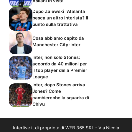
Asllani in vista
Dopo Zalewski l’Atalanta
pesca un altro interista? Il
punto sulla trattativa
Cosa abbiamo capito da
Manchester City-Inter
Inter, non solo Stones:
accordo da 40 milioni per
il top player della Premier
League
Inter, dopo Stones arriva
Jones? Come
cambierebbe la squadra di
Chivu
Interlive.it di proprietà di WEB 365 SRL - Via Nicola