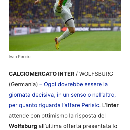
Ivan Perisic
CALCIOMERCATO INTER
/ WOLFSBURG
(Germania)
– Oggi dovrebbe essere la
giornata decisiva, in un senso o nell’altro,
per quanto riguarda l’affare Perisic
. L’
Inter
attende con ottimismo la risposta del
Wolfsburg
all’ultima offerta presentata lo