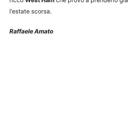
ricco
West Ham
che provò a prenderlo già
l’estate scorsa.
Raffaele Amato