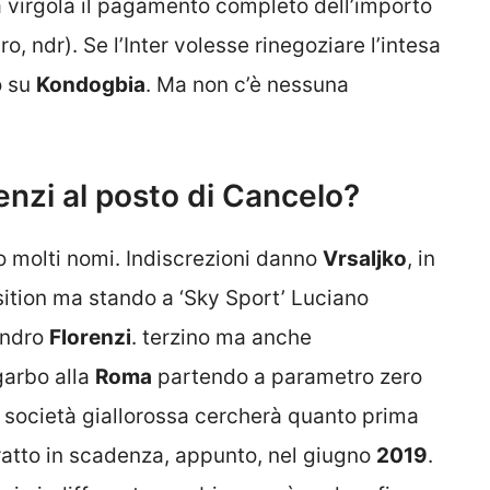
virgola il pagamento completo dell’importo
o, ndr). Se l’Inter volesse rinegoziare l’intesa
o su
Kondogbia
. Ma non c’è nessuna
enzi al posto di Cancelo?
no molti nomi. Indiscrezioni danno
Vrsaljko
, in
osition ma stando a ‘Sky Sport’ Luciano
andro
Florenzi
. terzino ma anche
garbo alla
Roma
partendo a parametro zero
a società giallorossa cercherà quanto prima
tratto in scadenza, appunto, nel giugno
2019
.