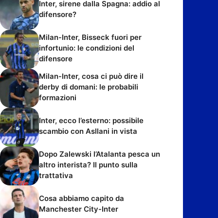
Inter, sirene dalla Spagna: addio al
difensore?
Milan-Inter, Bisseck fuori per
infortunio: le condizioni del
difensore
Milan-Inter, cosa ci può dire il
derby di domani: le probabili
formazioni
Inter, ecco l’esterno: possibile
scambio con Asllani in vista
Dopo Zalewski l’Atalanta pesca un
altro interista? Il punto sulla
trattativa
Cosa abbiamo capito da
Manchester City-Inter