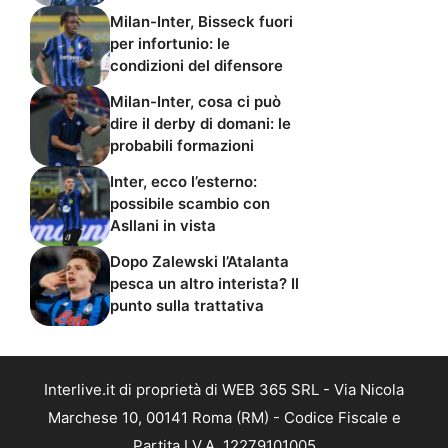
Milan-Inter, Bisseck fuori
per infortunio: le
condizioni del difensore
Milan-Inter, cosa ci può
dire il derby di domani: le
probabili formazioni
Inter, ecco l’esterno:
possibile scambio con
Asllani in vista
Dopo Zalewski l’Atalanta
pesca un altro interista? Il
punto sulla trattativa
Interlive.it di proprietà di WEB 365 SRL - Via Nicola
Marchese 10, 00141 Roma (RM) - Codice Fiscale e
Partita I.V.A. 12279101005