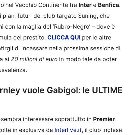
to nel Vecchio Continente tra
Inter
e
Benfica
.
 piani futuri del club targato Suning, che
ni con la maglia del ‘Rubro-Negro’ – dove è
mula del prestito.
CLICCA
QUI
per le altre
irgli di incassare nella prossima sessione di
a ai
20 milioni di euro
in modo tale da poter
lusvalenza.
urnley vuole Gabigol: le ULTIME
l sembra interessare soprattutto in
Premier
colte in esclusiva da
Interlive.it
, il club inglese