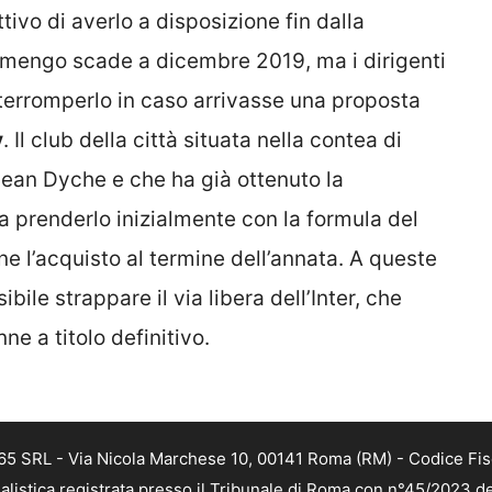
tivo di averlo a disposizione fin dalla
lamengo scade a dicembre 2019, ma i dirigenti
i interromperlo in caso arrivasse una proposta
y
. Il club della città situata nella contea di
Sean Dyche e che ha già ottenuto la
 prenderlo inizialmente con la formula del
rne l’acquisto al termine dell’annata. A queste
bile strappare il via libera dell’Inter, che
ne a titolo definitivo.
 365 SRL - Via Nicola Marchese 10, 00141 Roma (RM) - Codice Fis
alistica registrata presso il Tribunale di Roma con n°45/2023 