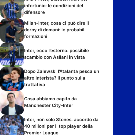
infortunio: le condizioni del
difensore
Milan-Inter, cosa ci può dire il
derby di domani: le probabili
formazioni
Inter, ecco l’esterno: possibile
scambio con Asllani in vista
Dopo Zalewski l’Atalanta pesca un
altro interista? Il punto sulla
trattativa
Cosa abbiamo capito da
Manchester City-Inter
Inter, non solo Stones: accordo da
40 milioni per il top player della
Premier League