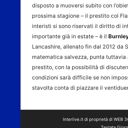
disposto a muoversi subito con l’obiet
prossima stagione – il prestito col F
interisti si sono riservati il diritto d
importante già in estate – è il
Burnle
Lancashire, allenato fin dal 2012 da 
matematica salvezza, punta tuttavia a
prestito, con la possibilità di discute
condizioni sarà difficile se non impossi
stavolta conta di piazzare il ventiduen
Interlive.it di proprietà di WEB
Testata Giorn