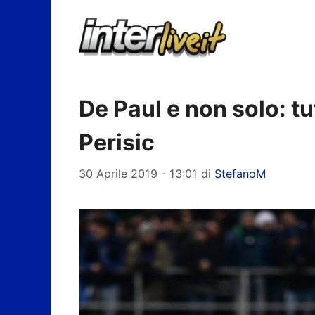
Vai
al
contenuto
De Paul e non solo: tut
Perisic
30 Aprile 2019 - 13:01
di
StefanoM