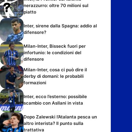
nerazzurro: oltre 70 milioni sul
piatto
Inter, sirene dalla Spagna: addio al
difensore?
Milan-Inter, Bisseck fuori per
infortunio: le condizioni del
difensore
Milan-Inter, cosa ci può dire il
derby di domani: le probabili
formazioni
Inter, ecco l’esterno: possibile
scambio con Asllani in vista
Dopo Zalewski l’Atalanta pesca un
altro interista? Il punto sulla
trattativa