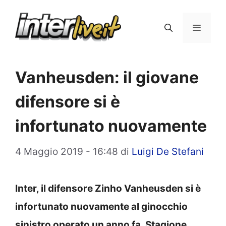
Vai
al
Menu
contenuto
Vanheusden: il giovane
difensore si è
infortunato nuovamente
4 Maggio 2019 - 16:48
di
Luigi De Stefani
Inter, il difensore Zinho Vanheusden si è
infortunato nuovamente al ginocchio
sinistro operato un anno fa. Stagione