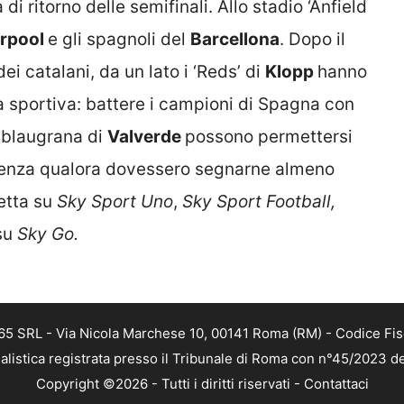
di ritorno delle semifinali. Allo stadio ‘Anfield
erpool
e gli spagnoli del
Barcellona
. Dopo il
ei catalani, da un lato i ‘Reds’ di
Klopp
hanno
a sportiva: battere i campioni di Spagna con
 i blaugrana di
Valverde
possono permettersi
ferenza qualora dovessero segnarne almeno
etta su
Sky Sport Uno
,
Sky Sport Football,
su
Sky Go.
 365 SRL - Via Nicola Marchese 10, 00141 Roma (RM) - Codice Fis
alistica registrata presso il Tribunale di Roma con n°45/2023 
Copyright ©2026 - Tutti i diritti riservati -
Contattaci