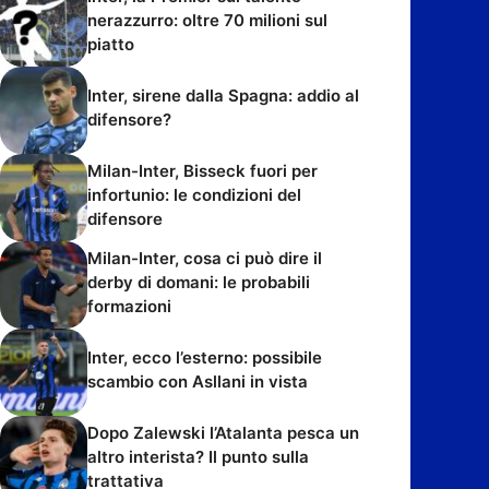
nerazzurro: oltre 70 milioni sul
piatto
Inter, sirene dalla Spagna: addio al
difensore?
Milan-Inter, Bisseck fuori per
infortunio: le condizioni del
difensore
Milan-Inter, cosa ci può dire il
derby di domani: le probabili
formazioni
Inter, ecco l’esterno: possibile
scambio con Asllani in vista
Dopo Zalewski l’Atalanta pesca un
altro interista? Il punto sulla
trattativa