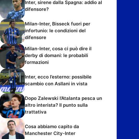
Inter, sirene dalla Spagna: addio al
difensore?
Milan-Inter, Bisseck fuori per
infortunio: le condizioni del
difensore
Milan-Inter, cosa ci può dire il
derby di domani: le probabili
formazioni
Inter, ecco l’esterno: possibile
scambio con Asllani in vista
Dopo Zalewski l’Atalanta pesca un
altro interista? Il punto sulla
trattativa
Cosa abbiamo capito da
Manchester City-Inter