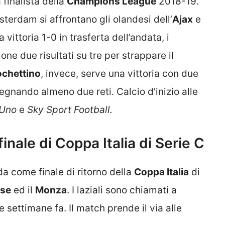
 finalista della
Champions League
2018-19.
sterdam si affrontano gli olandesi dell’
Ajax
e
a vittoria 1-0 in trasferta dell’andata, i
ne due risultati su tre per strappare il
ochettino
, invece, serve una vittoria con due
egnando almeno due reti. Calcio d’inizio alle
 Uno
e
Sky Sport Football.
 finale di Coppa Italia di Serie C
lida come finale di ritorno della
Coppa Italia
di
ese
ed il
Monza
. I laziali sono chiamati a
ue settimane fa. Il match prende il via alle