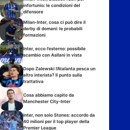
infortunio: le condizioni del
difensore
Milan-Inter, cosa ci può dire il
derby di domani: le probabili
formazioni
Inter, ecco l’esterno: possibile
scambio con Asllani in vista
Dopo Zalewski l’Atalanta pesca un
altro interista? Il punto sulla
trattativa
Cosa abbiamo capito da
Manchester City-Inter
Inter, non solo Stones: accordo da
40 milioni per il top player della
Premier League