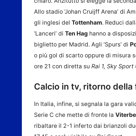
chiaro. Anzitutto si elegge la seconda
Allo stadio ‘Johan Cruijff Arena’ di Am
gli inglesi del
Tottenham
. Reduci dall
‘Lanceri’ di
Ten Hag
hanno a disposizio
biglietto per Madrid. Agli ‘Spurs’ di
P
o più gol di scarto oppure di misura s
ore 21 con diretta su
Rai 1, Sky Sport
Calcio in tv, ritorno della
In Italia, infine, si segnala la gara va
Serie C che mette di fronte la
Viterb
ribaltare il 2-1 inferto dai brianzoli d