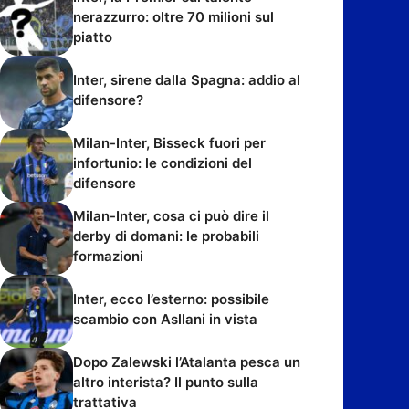
nerazzurro: oltre 70 milioni sul
piatto
Inter, sirene dalla Spagna: addio al
difensore?
Milan-Inter, Bisseck fuori per
infortunio: le condizioni del
difensore
Milan-Inter, cosa ci può dire il
derby di domani: le probabili
formazioni
Inter, ecco l’esterno: possibile
scambio con Asllani in vista
Dopo Zalewski l’Atalanta pesca un
altro interista? Il punto sulla
trattativa