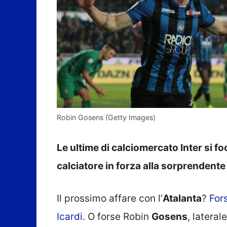
Robin Gosens (Getty Images)
Le ultime di calciomercato Inter si f
calciatore in forza alla sorprendente
Il prossimo affare con l’
Atalanta
?
For
Icardi
. O forse Robin
Gosens
, lateral