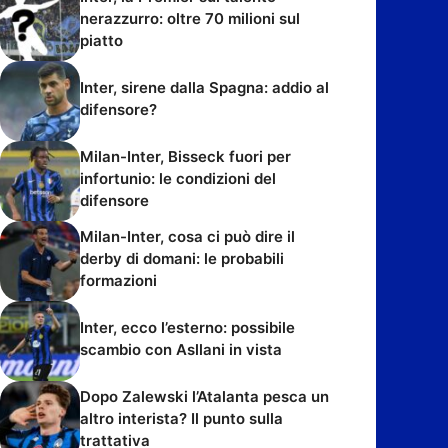
nerazzurro: oltre 70 milioni sul
piatto
Inter, sirene dalla Spagna: addio al
difensore?
Milan-Inter, Bisseck fuori per
infortunio: le condizioni del
difensore
Milan-Inter, cosa ci può dire il
derby di domani: le probabili
formazioni
Inter, ecco l’esterno: possibile
scambio con Asllani in vista
Dopo Zalewski l’Atalanta pesca un
altro interista? Il punto sulla
trattativa