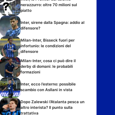
nerazzurro: oltre 70 milioni sul
piatto
Inter, sirene dalla Spagna: addio al
difensore?
Milan-Inter, Bisseck fuori per
infortunio: le condizioni del
difensore
Milan-Inter, cosa ci può dire il
derby di domani: le probabili
formazioni
Inter, ecco l’esterno: possibile
scambio con Asllani in vista
Dopo Zalewski l’Atalanta pesca un
altro interista? Il punto sulla
trattativa