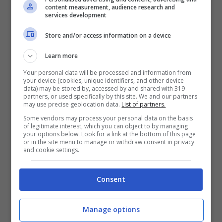
gialloblu di
D’Aversa
vogliono tornare al
content measurement, audience research and
services development
successo dopo 5 pareggi di fila. A seguire
Store and/or access information on a device
alle ore 21 allo stadio ‘San Siro’ è il turno
Learn more
del monday night con l’
Inter
che riceve il
Your personal data will be processed and information from
Chievo
. I nerazzurri di
Spalletti
devono
your device (cookies, unique identifiers, and other device
data) may be stored by, accessed by and shared with 319
vincere per riprendersi il terzo posto in
partners, or used specifically by this site. We and our partners
may use precise geolocation data.
List of partners.
classifica, mentre i veronesi di
Di Carlo
già
Some vendors may process your personal data on the basis
of legitimate interest, which you can object to by managing
matematicamente retrocessi in Serie B
your options below. Look for a link at the bottom of this page
or in the site menu to manage or withdraw consent in privacy
sognano il colpaccio per congedarsi con
and cookie settings.
un risultato di prestigio. Entrambe le gare
Consent
andranno in onda su
Sky Sport Serie A
.
Manage options