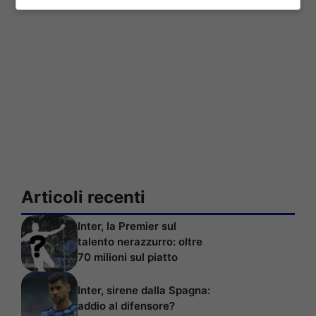
Articoli recenti
Inter, la Premier sul
talento nerazzurro: oltre
70 milioni sul piatto
Inter, sirene dalla Spagna:
addio al difensore?