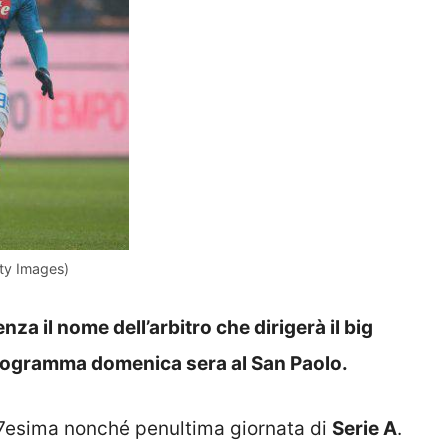
etty Images)
za il nome dell’arbitro che dirigerà il big
n programma domenica sera al San Paolo.
a 37esima nonché penultima giornata di
Serie A
.