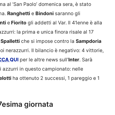
ma al ‘San Paolo’ domenica sera, è stato
ma.
Ranghetti
e
Bindoni
saranno gli
nti
e
Fiorito
gli addetti al Var. Il 41enne è alla
zurri: la prima e unica finora risale al 17
i
Spalletti
che si impose contro la
Sampdoria
i nerazzurri. Il bilancio è negativo: 4 vittorie,
CCA
QUI
per le altre news sull’
Inter
. Sarà
li azzurri in questo campionato: nelle
lotti
ha ottenuto 2 successi, 1 pareggio e 1
 37esima giornata