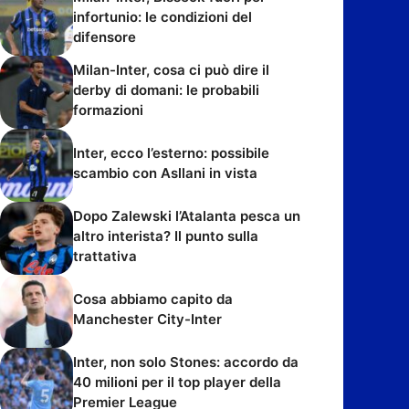
infortunio: le condizioni del
difensore
Milan-Inter, cosa ci può dire il
derby di domani: le probabili
formazioni
Inter, ecco l’esterno: possibile
scambio con Asllani in vista
Dopo Zalewski l’Atalanta pesca un
altro interista? Il punto sulla
trattativa
Cosa abbiamo capito da
Manchester City-Inter
Inter, non solo Stones: accordo da
40 milioni per il top player della
Premier League