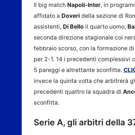
Il big match
Napoli-Inter
, in program
affidato a
Doveri
della sezione di Ro
assistenti,
Di Bello
il quarto uomo,
Ba
seconda direzione stagionale coi neraz
febbraio scorso, con la formazione d
per 2-1. 14 i precedenti complessivi co
5 pareggi e altrettante sconfitte.
CLI
invece la quinta volta che arbitrerà g
precedenti quattro la squadra di
Ance
sconfitta.
Serie A, gli arbitri della