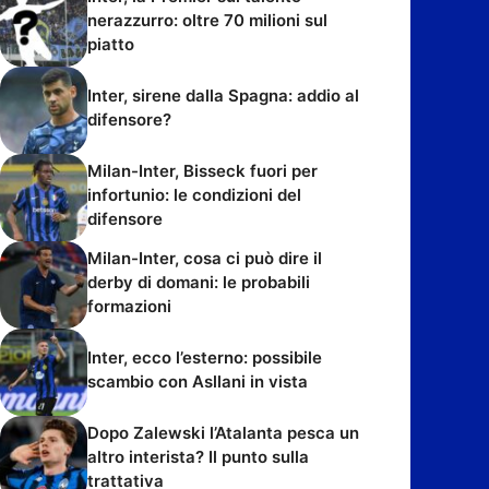
nerazzurro: oltre 70 milioni sul
piatto
Inter, sirene dalla Spagna: addio al
difensore?
Milan-Inter, Bisseck fuori per
infortunio: le condizioni del
difensore
Milan-Inter, cosa ci può dire il
derby di domani: le probabili
formazioni
Inter, ecco l’esterno: possibile
scambio con Asllani in vista
Dopo Zalewski l’Atalanta pesca un
altro interista? Il punto sulla
trattativa