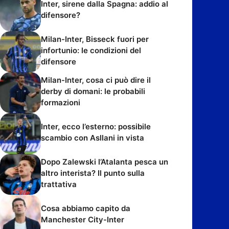
Inter, sirene dalla Spagna: addio al
difensore?
Milan-Inter, Bisseck fuori per
infortunio: le condizioni del
difensore
Milan-Inter, cosa ci può dire il
derby di domani: le probabili
formazioni
Inter, ecco l’esterno: possibile
scambio con Asllani in vista
Dopo Zalewski l’Atalanta pesca un
altro interista? Il punto sulla
trattativa
Cosa abbiamo capito da
Manchester City-Inter