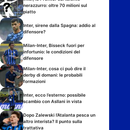
nerazzurro: oltre 70 milioni sul
piatto
Inter, sirene dalla Spagna: addio al
difensore?
Milan-Inter, Bisseck fuori per
infortunio: le condizioni del
difensore
Milan-Inter, cosa ci può dire il
derby di domani: le probabili
formazioni
Inter, ecco l’esterno: possibile
scambio con Asllani in vista
Dopo Zalewski l’Atalanta pesca un
altro interista? Il punto sulla
trattativa