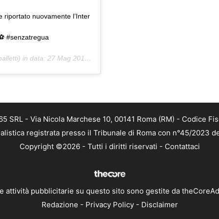
riportato nuovamente l’Inter
⚽️ #senzatregua
lletti) in data:
27 Mag 2019 alle ore 9:39 PDT
 365 SRL - Via Nicola Marchese 10, 00141 Roma (RM) - Codice Fis
alistica registrata presso il Tribunale di Roma con n°45/2023 
Copyright ©2026 - Tutti i diritti riservati -
Contattaci
e attività pubblicitarie su questo sito sono gestite da theCoreA
Redazione
-
Privacy Policy
-
Disclaimer