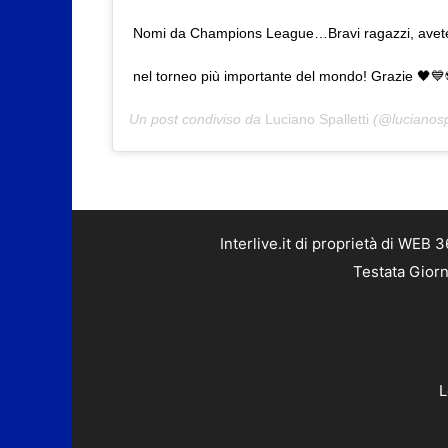
Nomi da Champions League…Bravi ragazzi, avete 
nel torneo più importante del mondo! Grazie 🖤
Un post condiviso da
Luciano Spalletti
(@lucianospa
Interlive.it di proprietà di WEB
Testata Giorn
L