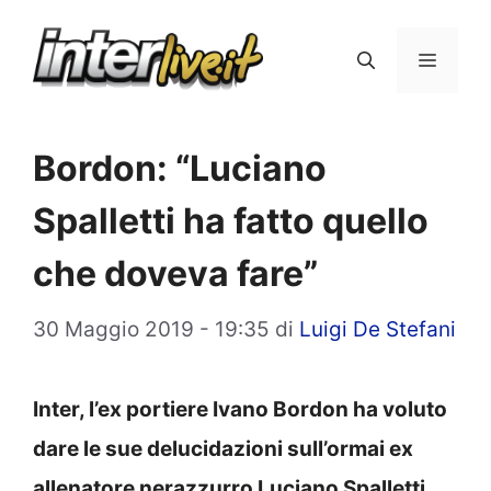
Vai
al
Menu
contenuto
Bordon: “Luciano
Spalletti ha fatto quello
che doveva fare”
30 Maggio 2019 - 19:35
di
Luigi De Stefani
Inter, l’ex portiere Ivano Bordon ha voluto
dare le sue delucidazioni sull’ormai ex
allenatore nerazzurro Luciano Spalletti,