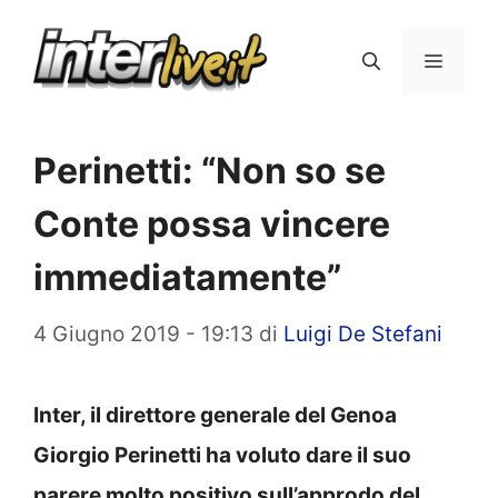
Vai
al
Menu
contenuto
Perinetti: “Non so se
Conte possa vincere
immediatamente”
4 Giugno 2019 - 19:13
di
Luigi De Stefani
Inter, il direttore generale del Genoa
Giorgio Perinetti ha voluto dare il suo
parere molto positivo sull’approdo del