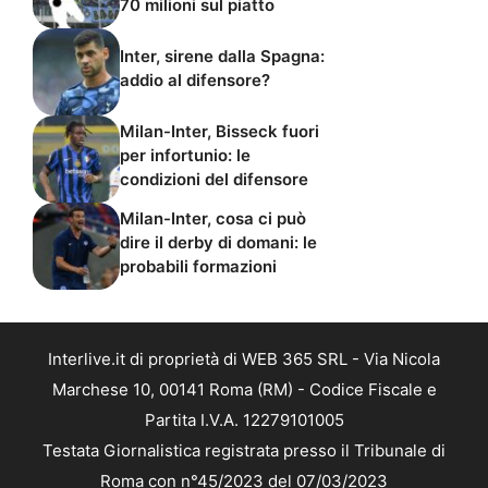
70 milioni sul piatto
Inter, sirene dalla Spagna:
addio al difensore?
Milan-Inter, Bisseck fuori
per infortunio: le
condizioni del difensore
Milan-Inter, cosa ci può
dire il derby di domani: le
probabili formazioni
Interlive.it di proprietà di WEB 365 SRL - Via Nicola
Marchese 10, 00141 Roma (RM) - Codice Fiscale e
Partita I.V.A. 12279101005
Testata Giornalistica registrata presso il Tribunale di
Roma con n°45/2023 del 07/03/2023