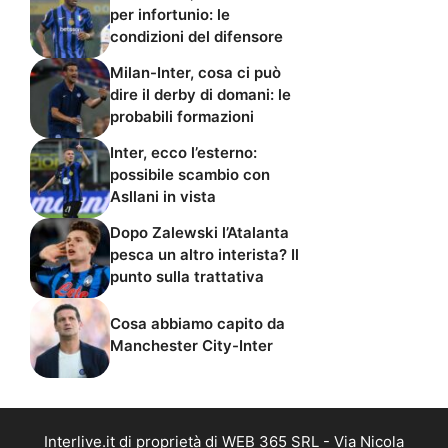
per infortunio: le
condizioni del difensore
Milan-Inter, cosa ci può
dire il derby di domani: le
probabili formazioni
Inter, ecco l’esterno:
possibile scambio con
Asllani in vista
Dopo Zalewski l’Atalanta
pesca un altro interista? Il
punto sulla trattativa
Cosa abbiamo capito da
Manchester City-Inter
Interlive.it di proprietà di WEB 365 SRL - Via Nicola