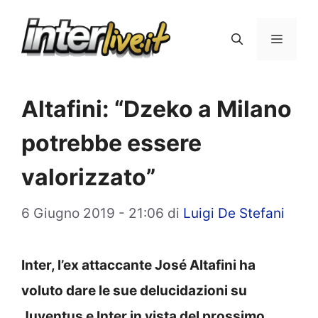
Vai
al
Menu
contenuto
Altafini: “Dzeko a Milano
potrebbe essere
valorizzato”
6 Giugno 2019 - 21:06
di
Luigi De Stefani
Inter, l’ex attaccante José Altafini ha
voluto dare le sue delucidazioni su
Juventus e Inter in vista del prossimo