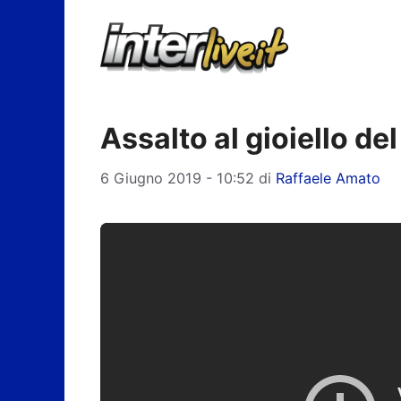
Vai
al
contenuto
Assalto al gioiello d
6 Giugno 2019 - 10:52
di
Raffaele Amato