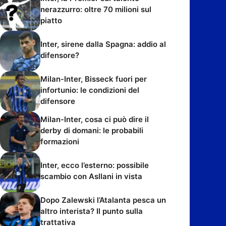
nerazzurro: oltre 70 milioni sul
piatto
Inter, sirene dalla Spagna: addio al
difensore?
Milan-Inter, Bisseck fuori per
infortunio: le condizioni del
difensore
Milan-Inter, cosa ci può dire il
derby di domani: le probabili
formazioni
Inter, ecco l’esterno: possibile
scambio con Asllani in vista
Dopo Zalewski l’Atalanta pesca un
altro interista? Il punto sulla
trattativa