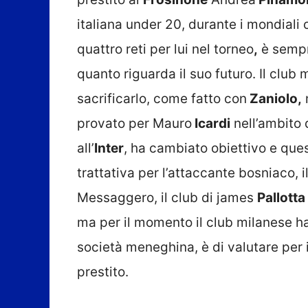
italiana under 20, durante i mondiali
quattro reti per lui nel torneo
,
è sempre
quanto riguarda il suo futuro. Il clu
sacrificarlo, come fatto con
Zaniolo,
m
provato per Mauro
Icardi
nell’ambito 
all’
Inter
, ha cambiato obiettivo e ques
trattativa per l’attaccante bosniaco, i
Messaggero, il club di james
Pallotta
ma per il momento il club milanese ha
società meneghina, è di valutare per i
prestito.