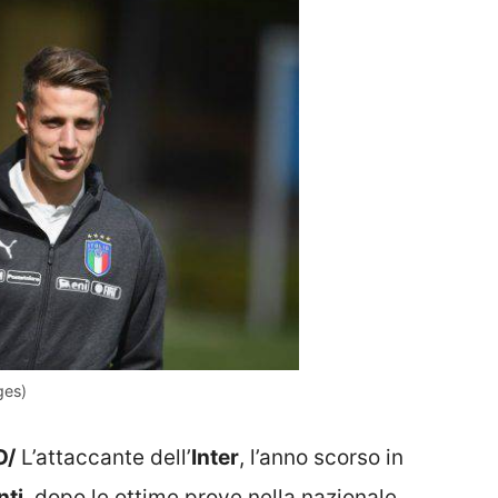
ges)
O/
L’attaccante dell’
Inter
, l’anno scorso in
ti
, dopo le ottime prove nella nazionale