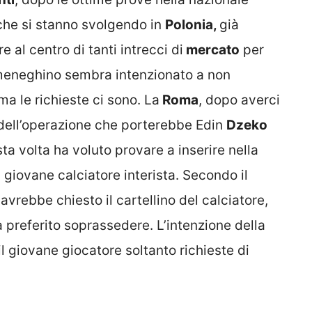
 che si stanno svolgendo in
Polonia,
già
 al centro di tanti intrecci di
mercato
per
b meneghino sembra intenzionato a non
a le richieste ci sono. La
Roma
, dopo averci
dell’operazione che porterebbe Edin
Dzeko
ta volta ha voluto provare a inserire nella
l giovane calciatore interista. Secondo il
avrebbe chiesto il cartellino del calciatore,
 preferito soprassedere. L’intenzione della
l giovane giocatore soltanto richieste di