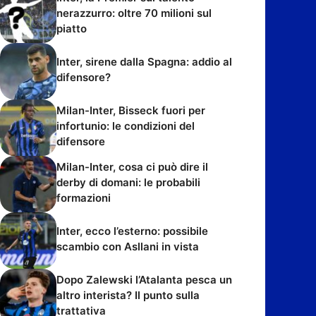
nerazzurro: oltre 70 milioni sul
piatto
Inter, sirene dalla Spagna: addio al
difensore?
Milan-Inter, Bisseck fuori per
infortunio: le condizioni del
difensore
Milan-Inter, cosa ci può dire il
derby di domani: le probabili
formazioni
Inter, ecco l’esterno: possibile
scambio con Asllani in vista
Dopo Zalewski l’Atalanta pesca un
altro interista? Il punto sulla
trattativa