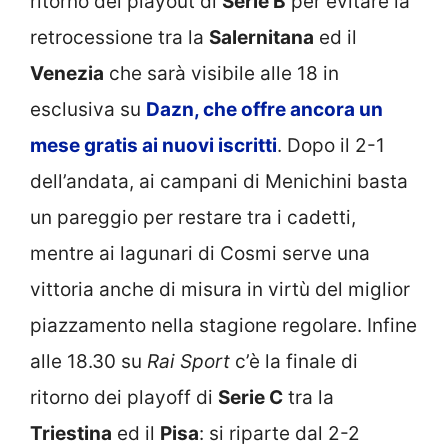
ritorno dei playout di
Serie B
per evitare la
retrocessione tra la
Salernitana
ed il
Venezia
che sarà visibile alle 18 in
esclusiva su
Dazn, che offre ancora un
mese gratis ai nuovi iscritti
. Dopo il 2-1
dell’andata, ai campani di Menichini basta
un pareggio per restare tra i cadetti,
mentre ai lagunari di Cosmi serve una
vittoria anche di misura in virtù del miglior
piazzamento nella stagione regolare. Infine
alle 18.30 su
Rai Sport
c’è la finale di
ritorno dei playoff di
Serie C
tra la
Triestina
ed il
Pisa
: si riparte dal 2-2