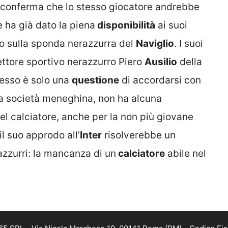
he conferma che lo stesso giocatore andrebbe
e ha già dato la piena
disponibilità
ai suoi
to sulla sponda nerazzurra del
Naviglio
. I suoi
ettore sportivo nerazzurro Piero
Ausilio
della
desso è solo una
questione
di accordarsi con
 la società meneghina, non ha alcuna
 del calciatore, anche per la non più giovane
il suo approdo all’
Inter
risolverebbe un
azzurri: la mancanza di un
calciatore
abile nel