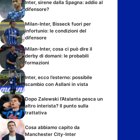
Inter, sirene dalla Spagna: addio al
difensore?
Milan-Inter, Bisseck fuori per
infortunio: le condizioni del
difensore
Milan-Inter, cosa ci può dire il
derby di domani: le probabili
formazioni
Inter, ecco l’esterno: possibile
scambio con Asllani in vista
Dopo Zalewski l’Atalanta pesca un
altro interista? Il punto sulla
trattativa
Cosa abbiamo capito da
Manchester City-Inter