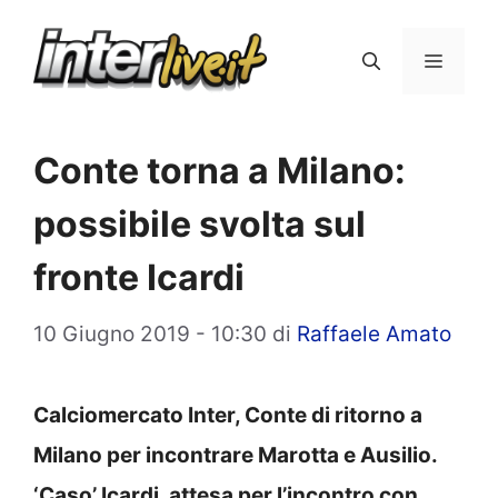
Vai
al
Menu
contenuto
Conte torna a Milano:
possibile svolta sul
fronte Icardi
10 Giugno 2019 - 10:30
di
Raffaele Amato
Calciomercato Inter, Conte di ritorno a
Milano per incontrare Marotta e Ausilio.
‘Caso’ Icardi, attesa per l’incontro con