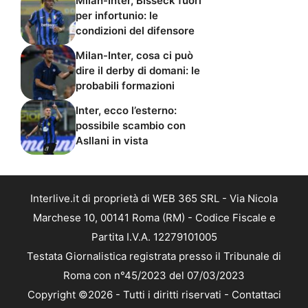
Milan-Inter, Bisseck fuori
per infortunio: le
condizioni del difensore
Milan-Inter, cosa ci può
dire il derby di domani: le
probabili formazioni
Inter, ecco l’esterno:
possibile scambio con
Asllani in vista
Interlive.it di proprietà di WEB 365 SRL - Via Nicola
Marchese 10, 00141 Roma (RM) - Codice Fiscale e
Partita I.V.A. 12279101005
Testata Giornalistica registrata presso il Tribunale di
Roma con n°45/2023 del 07/03/2023
Copyright ©2026 - Tutti i diritti riservati -
Contattaci