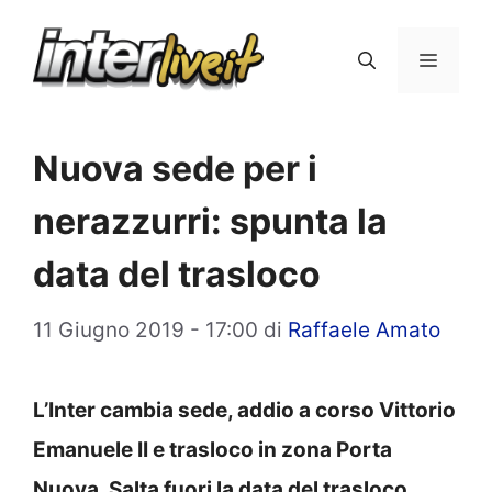
Vai
al
Menu
contenuto
Nuova sede per i
nerazzurri: spunta la
data del trasloco
11 Giugno 2019 - 17:00
di
Raffaele Amato
L’Inter cambia sede, addio a corso Vittorio
Emanuele II e trasloco in zona Porta
Nuova. Salta fuori la data del trasloco