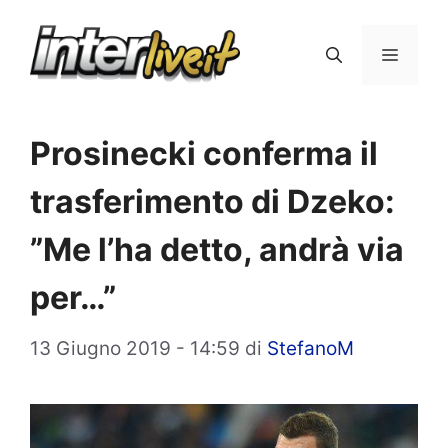
Vai
al
Menu
contenuto
Prosinecki conferma il
trasferimento di Dzeko:
”Me l’ha detto, andrà via
per…”
13 Giugno 2019 - 14:59
di
StefanoM