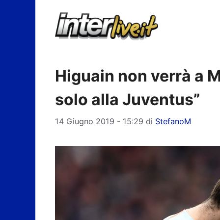
Vai
al
contenuto
Higuain non verrà a Mi
solo alla Juventus”
14 Giugno 2019 - 15:29
di
StefanoM