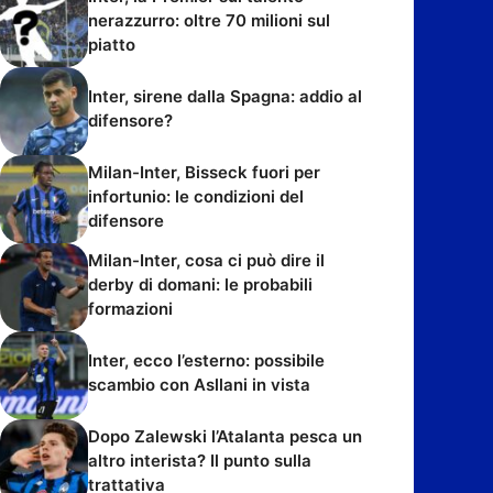
nerazzurro: oltre 70 milioni sul
piatto
Inter, sirene dalla Spagna: addio al
difensore?
Milan-Inter, Bisseck fuori per
infortunio: le condizioni del
difensore
Milan-Inter, cosa ci può dire il
derby di domani: le probabili
formazioni
Inter, ecco l’esterno: possibile
scambio con Asllani in vista
Dopo Zalewski l’Atalanta pesca un
altro interista? Il punto sulla
trattativa