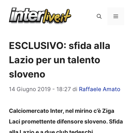
Vai
al
Menu
contenuto
ESCLUSIVO: sfida alla
Lazio per un talento
sloveno
14 Giugno 2019 - 18:27
di
Raffaele Amato
Calciomercato Inter, nel mirino c’è Ziga
Laci promettente difensore sloveno. Sfida
alla Lazio e a due club tedeschi