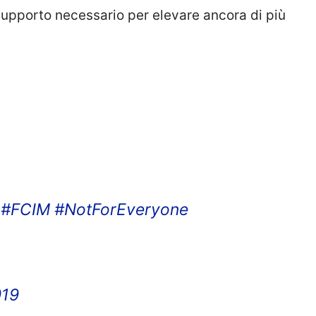
l supporto necessario per elevare ancora di più
Q
#FCIM
#NotForEveryone
019