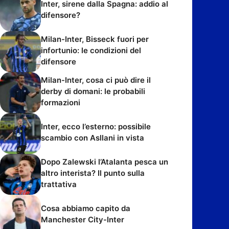
Inter, sirene dalla Spagna: addio al
difensore?
Milan-Inter, Bisseck fuori per
infortunio: le condizioni del
difensore
Milan-Inter, cosa ci può dire il
derby di domani: le probabili
formazioni
Inter, ecco l’esterno: possibile
scambio con Asllani in vista
Dopo Zalewski l’Atalanta pesca un
altro interista? Il punto sulla
trattativa
Cosa abbiamo capito da
Manchester City-Inter