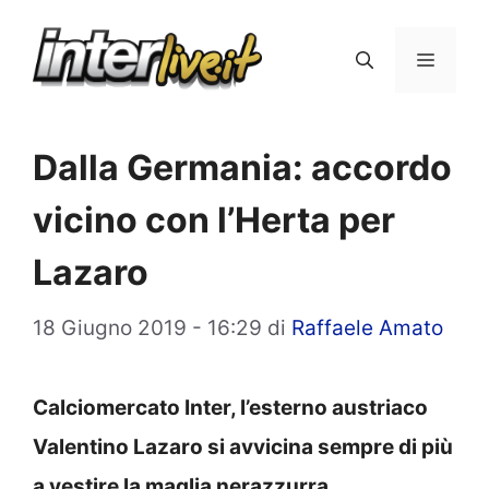
Vai
al
Menu
contenuto
Dalla Germania: accordo
vicino con l’Herta per
Lazaro
18 Giugno 2019 - 16:29
di
Raffaele Amato
Calciomercato Inter, l’esterno austriaco
Valentino Lazaro si avvicina sempre di più
a vestire la maglia nerazzurra