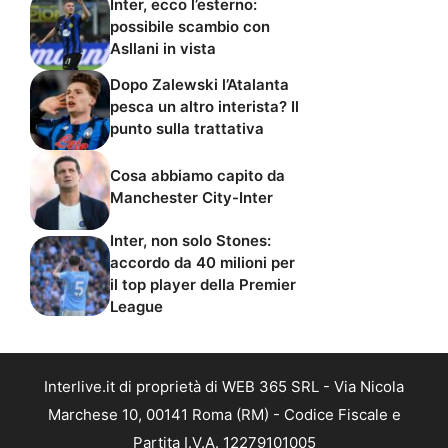
Inter, ecco l’esterno:
possibile scambio con
Asllani in vista
Dopo Zalewski l’Atalanta
pesca un altro interista? Il
punto sulla trattativa
Cosa abbiamo capito da
Manchester City-Inter
Inter, non solo Stones:
accordo da 40 milioni per
il top player della Premier
League
Interlive.it di proprietà di WEB 365 SRL - Via Nicola
Marchese 10, 00141 Roma (RM) - Codice Fiscale e
Partita I.V.A. 12279101005