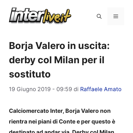
Vai
al
Menu
contenuto
Borja Valero in uscita:
derby col Milan per il
sostituto
19 Giugno 2019 - 09:59
di
Raffaele Amato
Calciomercato Inter, Borja Valero non
rientra nei piani di Conte e per questo è
destinato ad andar via. Derby col Milan