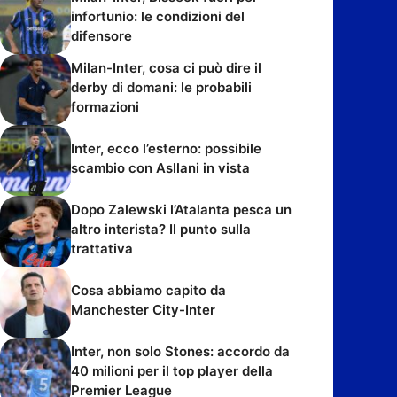
infortunio: le condizioni del
difensore
Milan-Inter, cosa ci può dire il
derby di domani: le probabili
formazioni
Inter, ecco l’esterno: possibile
scambio con Asllani in vista
Dopo Zalewski l’Atalanta pesca un
altro interista? Il punto sulla
trattativa
Cosa abbiamo capito da
Manchester City-Inter
Inter, non solo Stones: accordo da
40 milioni per il top player della
Premier League