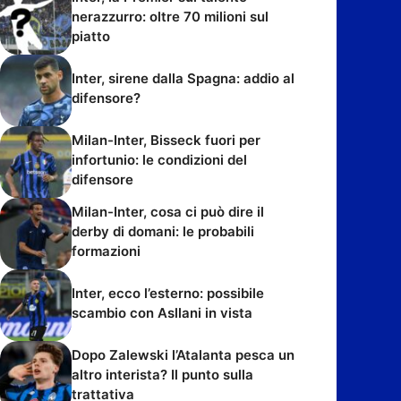
nerazzurro: oltre 70 milioni sul
piatto
Inter, sirene dalla Spagna: addio al
difensore?
Milan-Inter, Bisseck fuori per
infortunio: le condizioni del
difensore
Milan-Inter, cosa ci può dire il
derby di domani: le probabili
formazioni
Inter, ecco l’esterno: possibile
scambio con Asllani in vista
Dopo Zalewski l’Atalanta pesca un
altro interista? Il punto sulla
trattativa