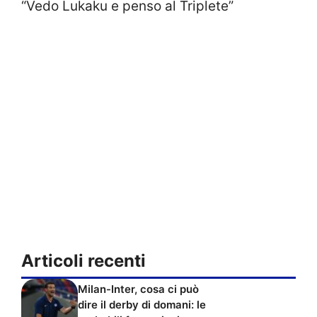
“Vedo Lukaku e penso al Triplete”
Articoli recenti
Milan-Inter, cosa ci può
dire il derby di domani: le