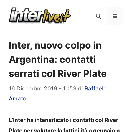
Vai
al
Menu
contenuto
Inter, nuovo colpo in
Argentina: contatti
serrati col River Plate
16 Dicembre 2019 - 11:59
di
Raffaele
Amato
L’Inter ha intensificato i contatti col River
Plate per valutare la fattibilità a gennaio o