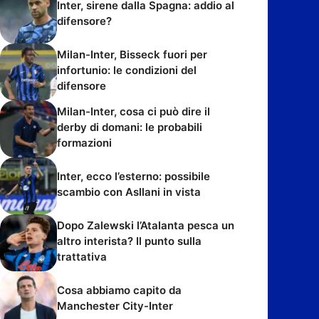
Inter, sirene dalla Spagna: addio al
difensore?
Milan-Inter, Bisseck fuori per
infortunio: le condizioni del
difensore
Milan-Inter, cosa ci può dire il
derby di domani: le probabili
formazioni
Inter, ecco l’esterno: possibile
scambio con Asllani in vista
Dopo Zalewski l’Atalanta pesca un
altro interista? Il punto sulla
trattativa
Cosa abbiamo capito da
Manchester City-Inter