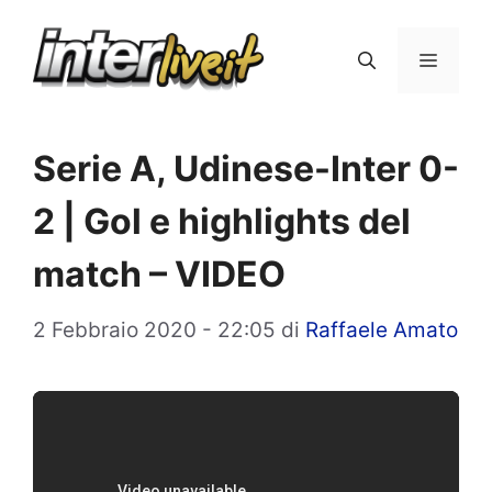
Vai
al
Menu
contenuto
Serie A, Udinese-Inter 0-
2 | Gol e highlights del
match – VIDEO
2 Febbraio 2020 - 22:05
di
Raffaele Amato