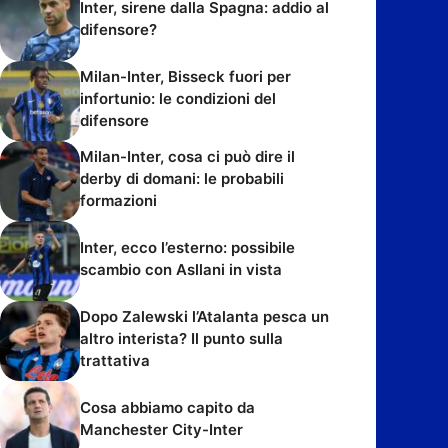
Inter, sirene dalla Spagna: addio al
difensore?
Milan-Inter, Bisseck fuori per
infortunio: le condizioni del
difensore
Milan-Inter, cosa ci può dire il
derby di domani: le probabili
formazioni
Inter, ecco l’esterno: possibile
scambio con Asllani in vista
Dopo Zalewski l’Atalanta pesca un
altro interista? Il punto sulla
trattativa
Cosa abbiamo capito da
Manchester City-Inter