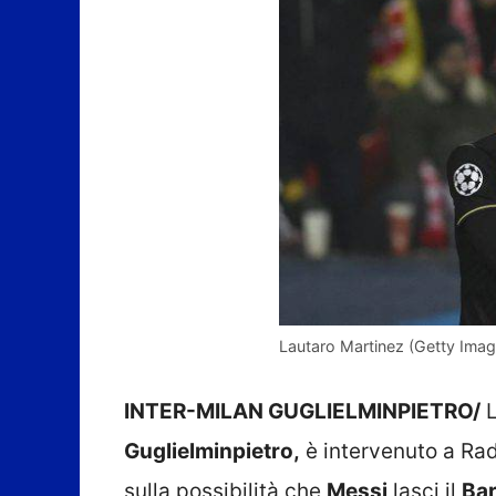
Lautaro Martinez (Getty Imag
INTER-MILAN GUGLIELMINPIETRO/
L
Guglielminpietro,
è intervenuto a Rad
sulla possibilità che
Messi
lasci il
Bar