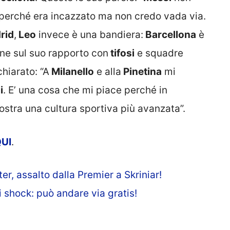
ì perché era incazzato ma non credo vada via.
rid
,
Leo
invece è una bandiera:
Barcellona
è
one sul suo rapporto con
tifosi
e squadre
chiarato: “A
Milanello
e alla
Pinetina
mi
i
. E’ una cosa che mi piace perché in
stra una cultura sportiva più avanzata”.
UI
.
er, assalto dalla Premier a Skriniar!
 shock: può andare via gratis!