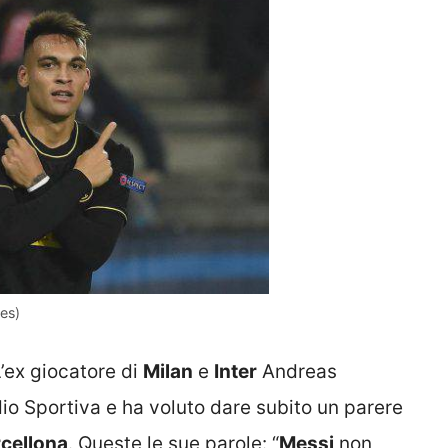
es)
’ex giocatore di
Milan
e
Inter
Andreas
io Sportiva e ha voluto dare subito un parere
cellona
. Queste le sue parole: “
Messi
non