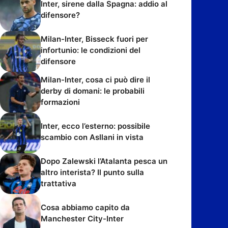
Inter, sirene dalla Spagna: addio al
difensore?
Milan-Inter, Bisseck fuori per
infortunio: le condizioni del
difensore
Milan-Inter, cosa ci può dire il
derby di domani: le probabili
formazioni
Inter, ecco l’esterno: possibile
scambio con Asllani in vista
Dopo Zalewski l’Atalanta pesca un
altro interista? Il punto sulla
trattativa
Cosa abbiamo capito da
Manchester City-Inter