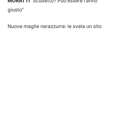
MORATTI
“Scudetto? Può essere l’anno
giusto”
Nuove maglie nerazzurre: le svela un sito