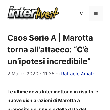
Vai
al
Menu
contenuto
Caos Serie A | Marotta
torna all’attacco: “C’è
un’ipotesi incredibile”
2 Marzo 2020 - 11:35
di
Raffaele Amato
Le ultime news Inter mettono in risalto le
nuove dichiarazioni di Marotta a
proposito del rinvio e della data del