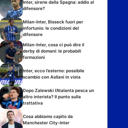
Inter, sirene dalla Spagna: addio al
difensore?
Milan-Inter, Bisseck fuori per
infortunio: le condizioni del
difensore
Milan-Inter, cosa ci può dire il
derby di domani: le probabili
formazioni
Inter, ecco l’esterno: possibile
scambio con Asllani in vista
Dopo Zalewski l’Atalanta pesca un
altro interista? Il punto sulla
trattativa
Cosa abbiamo capito da
Manchester City-Inter