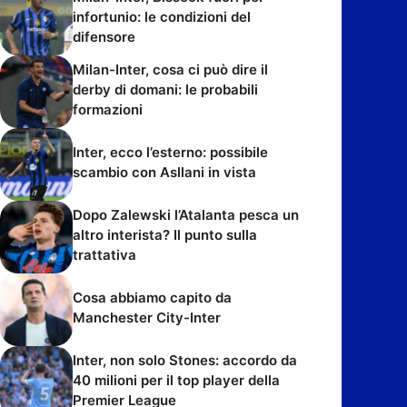
infortunio: le condizioni del
difensore
Milan-Inter, cosa ci può dire il
derby di domani: le probabili
formazioni
Inter, ecco l’esterno: possibile
scambio con Asllani in vista
Dopo Zalewski l’Atalanta pesca un
altro interista? Il punto sulla
trattativa
Cosa abbiamo capito da
Manchester City-Inter
Inter, non solo Stones: accordo da
40 milioni per il top player della
Premier League