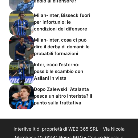
addio al difensore?
Milan-Inter, Bisseck fuori
per infortunio: le
condizioni del difensore
Milan-Inter, cosa ci può
dire il derby di domani: le
probabili formazioni
Inter, ecco l’esterno:
possibile scambio con
Asllani in vista
Dopo Zalewski l’Atalanta
pesca un altro interista? Il
punto sulla trattativa
Interlive.it di proprietà di WEB 365 SRL - Via Nicola
Marchese 10, 00141 Roma (RM) - Codice Fiscale e