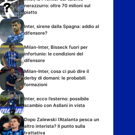
nerazzurro: oltre 70 milioni sul
piatto
Inter, sirene dalla Spagna: addio al
difensore?
Milan-Inter, Bisseck fuori per
infortunio: le condizioni del
difensore
Milan-Inter, cosa ci può dire il
derby di domani: le probabili
formazioni
Inter, ecco l’esterno: possibile
scambio con Asllani in vista
Dopo Zalewski l’Atalanta pesca un
altro interista? Il punto sulla
trattativa