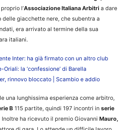
proprio l’
Associazione Italiana Arbitri
a dare
o delle giacchette nere, che subentra a
ati, era arrivato al termine della sua
ra italiani.
nte Inter: ha già firmato con un altro club
riali: la ‘confessione’ di Barella
er, rinnovo bloccato | Scambio e addio
lle una lunghissima esperienza come arbitro,
rie B
115 partite, quindi 197 incontri in
serie
Inoltre ha ricevuto il premio Giovanni
Mauro,
tore di gara. Lo attende un difficile lavoro