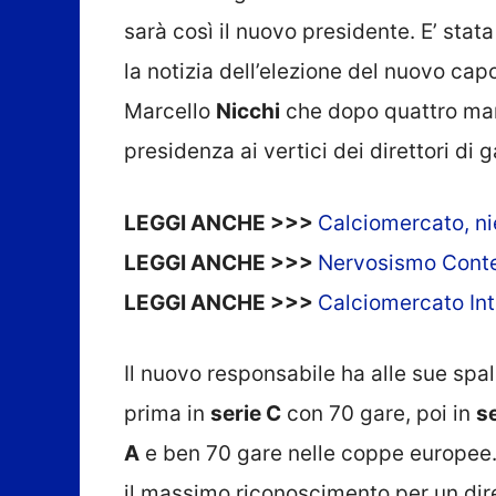
sarà così il nuovo presidente. E’ stata 
la notizia dell’elezione del nuovo cap
Marcello
Nicchi
che dopo quattro mand
presidenza ai vertici dei direttori di ga
LEGGI ANCHE >>>
Calciomercato, nie
LEGGI ANCHE >>>
Nervosismo Conte-O
LEGGI ANCHE >>>
Calciomercato Int
Il nuovo responsabile ha alle sue spa
prima in
serie C
con 70 gare, poi in
se
A
e ben 70 gare nelle coppe europee. 
il massimo riconoscimento per un diret